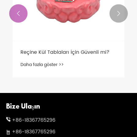


Reçine Kül Tablaları İçin Güvenli mi?
Daha fazla göster >>
Bize Ulaşın
+86-18367765296
+86-18367765296