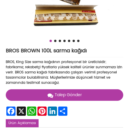
BROS BROWN 100L sarma kağıdı
BROS, King Size sarma kağıdının profesyonel bir üreticisidir;
fabrikamız, rekabetçi fiyatlarla yüksek kaliteli ürünler sunmamıza izin
verir. BROS sarma kağıdı fabrikasında çalışan verimli profesyonel
tasarımcılar bulabilirsiniz. Müşterilerimize düşünceli hizmet ve
zamanında teslimat sunacağız.
Talep Gönder
Facebook
X
WhatsApp
Pinterest
LinkedIn
Share
Ürün Açıklaması