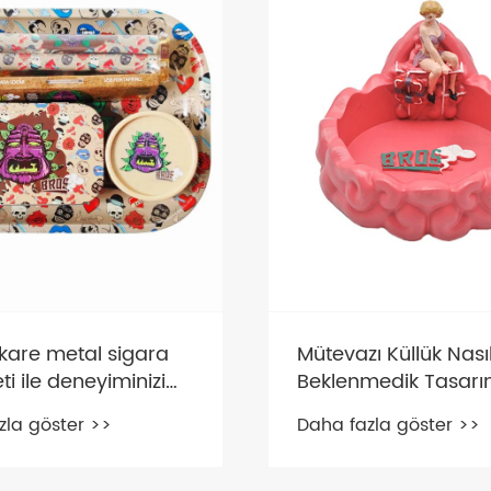
ıt Nedir?
Sigara Sarma Kağıdı
Kullanırken Dikkat Edi
a göster >>
Gerekenler Nelerdir?
Daha fazla göster >>