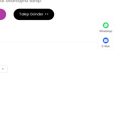
iyat avantajına sahip.
>
Talep Gönder >>
WhatsApp
E-Mail
»