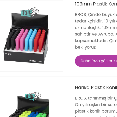
109mm Plastik Kon
BROS, Çin'de büyük öl
tedarikçisidir. 10 y
uzmanlaştık. 109 mm'
sahiptir ve Avrupa,
kapsamaktadır. Çin'd
bekliyoruz.
Daha fazla göster >
Harika Plastik Koni
BROS, tanınmış bir Çi
On yılı aşkın bir sü
plastik konik borum