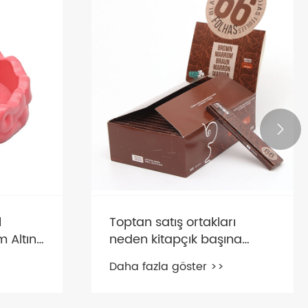

Neden kare metal sigara
lmesi
içme seti ile deneyiminizi
yükseltmelisiniz?
Daha fazla göster >>