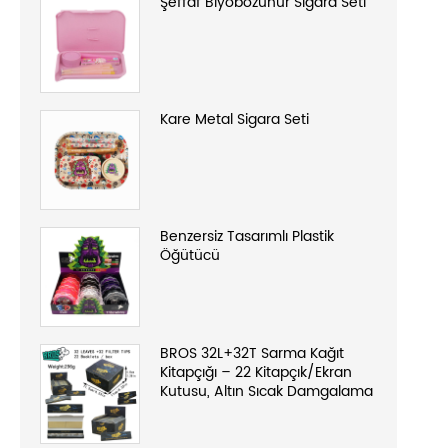
Şeffaf Biyobozunur Sigara Seti
Kare Metal Sigara Seti
Benzersiz Tasarımlı Plastik
Öğütücü
BROS 32L+32T Sarma Kağıt
Kitapçığı – 22 Kitapçık/Ekran
Kutusu, Altın Sıcak Damgalama