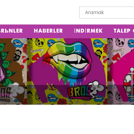
ÜRÜNLER
HABERLER
İNDIRMEK
TALEP
 109mm