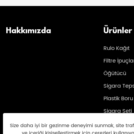
Hakkımızda
Ürünler
Rulo Kağıt
Filtre İpuçla
Öğütücü
Sigara Teps
Plastik Boru
Sigara Seti
Küllük
Size daha iyi bir gezinme deneyimi sunmak, site traf
ve içeriği kişiselleştirmek için çerezleri kullanıyo