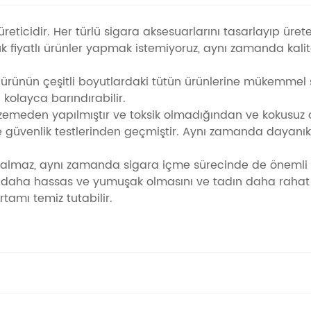
üreticidir. Her türlü sigara aksesuarlarını tasarlayıp üre
ük fiyatlı ürünler yapmak istemiyoruz, aynı zamanda kalit
 ürünün çeşitli boyutlardaki tütün ürünlerine mükemmel şe
 kolayca barındırabilir.
malzemeden yapılmıştır ve toksik olmadığından ve kokusuz
e güvenlik testlerinden geçmiştir. Aynı zamanda dayanıkl
almaz, aynı zamanda sigara içme sürecinde de önemli bi
 daha hassas ve yumuşak olmasını ve tadın daha rahat 
ortamı temiz tutabilir.