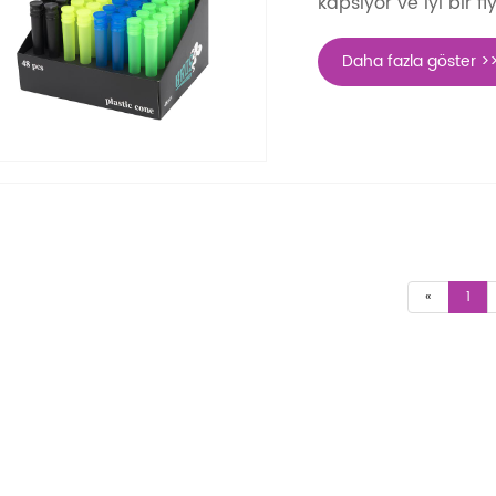
kapsıyor ve iyi bir f
Daha fazla göster >
«
1