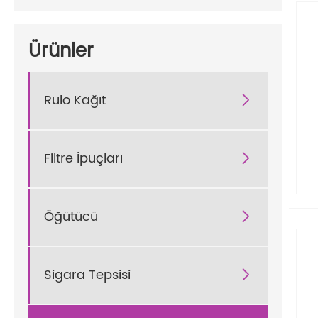
Ürünler
Rulo Kağıt

Filtre İpuçları

Öğütücü

Sigara Tepsisi
