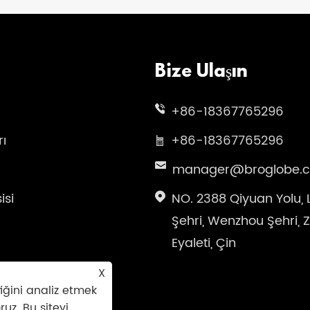
Bize Ulaşın
+86-18367765296
rı
+86-18367765296
manager@broglobe.
isi
NO. 2388 Qiyuan Yolu,
Şehri, Wenzhou Şehri, 
Eyaleti, Çin
X
iğini analiz etmek
ruz. Bu siteyi