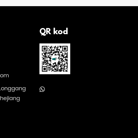
QR kod
com
 Longgang
Zhejiang