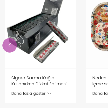

Reçine Kül Tablaları İçin
Rulo Kağ
Güvenli mi?
Daha fazl
Daha fazla göster >>