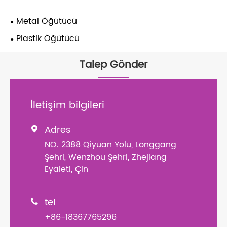
Metal Öğütücü
Plastik Öğütücü
Talep Gönder
İletişim bilgileri
Adres

NO. 2388 Qiyuan Yolu, Longgang
Şehri, Wenzhou Şehri, Zhejiang
Eyaleti, Çin
tel

+86-18367765296