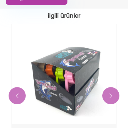
ilgili ürünler

