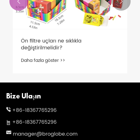


Ön filtre uçları ne sıklıkla
değiştirilmelidir?
Daha fazla göster >>
Bize Ulaşın
+86-18367765296
+86-18367765296
manager@broglobe.com