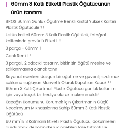
60mm 3 Katlı Etiketli Plastik Öğütücünün
ürün tanıtımı
BROS 60mm Günlük Öğütme Renkli Kristal Yüksek Kaliteli
Plastik Öğütücüler!!
Üstün kaliteli 60mm 3 Katlı Plastik Öğütücü, fotoğraf
kalitesinde gravürlü Etiketli !!
3 parça - 60mm !!
Canlı Renkli !!
3 parçalı, 2 odacıklı tasarım, bitkinizin öğütülmesine ve
saklanmasına olanak tanır!
Seyahat ederken düzgün bir öğütme ve güvenli, sızdırmaz
saklama sağlayan Manyetik Olarak Kapatılan Kapak !!
60mm 3 Katlı Çıkartmalı Plastik Öğütücü günlük kullanım
için veya küçük bir hediye olarak mükemmeldir!
Kapağın Konumunu Korumak için Çıkartmanın Güçlü
Neodimyum Mıknatıslarına Sahip 60mm 3 Katlı Plastik
Öğütücü
60 mm'lik 3 Katmanlı Etiketli Plastik Öğütücü, dökülmeleri
durdurmak, depolanırken içindekileri taze tutmak ve