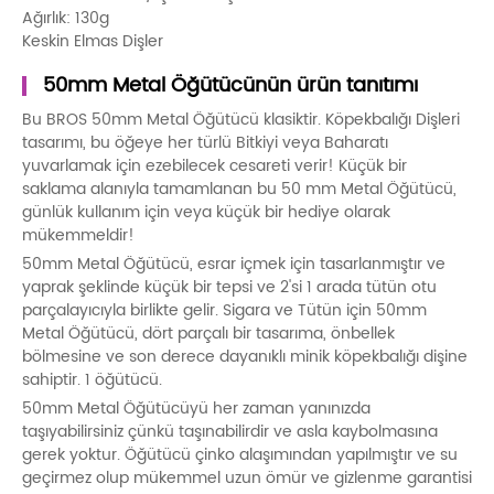
Ağırlık: 130g
Keskin Elmas Dişler
50mm Metal Öğütücünün ürün tanıtımı
Bu BROS 50mm Metal Öğütücü klasiktir. Köpekbalığı Dişleri
tasarımı, bu öğeye her türlü Bitkiyi veya Baharatı
yuvarlamak için ezebilecek cesareti verir! Küçük bir
saklama alanıyla tamamlanan bu 50 mm Metal Öğütücü,
günlük kullanım için veya küçük bir hediye olarak
mükemmeldir!
50mm Metal Öğütücü, esrar içmek için tasarlanmıştır ve
yaprak şeklinde küçük bir tepsi ve 2'si 1 arada tütün otu
parçalayıcıyla birlikte gelir. Sigara ve Tütün için 50mm
Metal Öğütücü, dört parçalı bir tasarıma, önbellek
bölmesine ve son derece dayanıklı minik köpekbalığı dişine
sahiptir. 1 öğütücü.
50mm Metal Öğütücüyü her zaman yanınızda
taşıyabilirsiniz çünkü taşınabilirdir ve asla kaybolmasına
gerek yoktur. Öğütücü çinko alaşımından yapılmıştır ve su
geçirmez olup mükemmel uzun ömür ve gizlenme garantisi