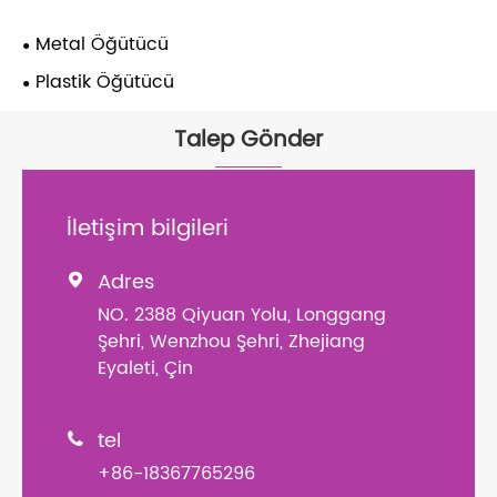
Metal Öğütücü
Plastik Öğütücü
Talep Gönder
İletişim bilgileri
Adres

NO. 2388 Qiyuan Yolu, Longgang
Şehri, Wenzhou Şehri, Zhejiang
Eyaleti, Çin
tel

+86-18367765296