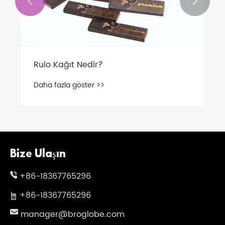


Rulo Kağıt Nedir?
Daha fazla göster >>
Bize Ulaşın
+86-18367765296
+86-18367765296
manager@broglobe.com