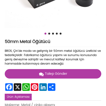
50mm Metal Öğütücü
BROS, Çin'de moda ve gelişmiş bir 50mm metal öğütücü üreticisi ve
tedarikçisidir. Fabrikamız öğütücü yapımı ve sunumu konusunda
geniş deneyime sahiptir ve mevcut kaliteyi korumak için
hammadde kullanmaya devam edeceğiz.
Talep Gönder
Facebook
X
WhatsApp
Pinterest
LinkedIn
Share
Ürün Açıklaması
Malzeme: Metal / çinko alaşımı